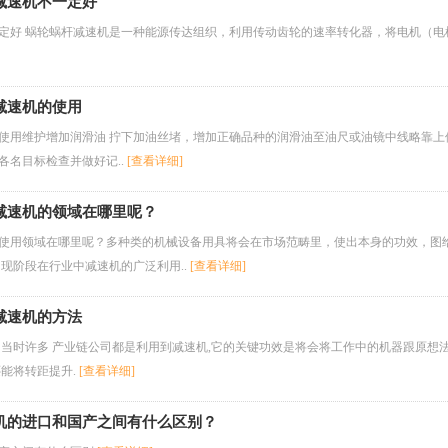
减速机不一定好
定好 蜗轮蜗杆减速机是一种能源传达组织，利用传动齿轮的速率转化器，将电机（
减速机的使用
使用维护增加润滑油 拧下加油丝堵，增加正确品种的润滑油至油尺或油镜中线略靠上位置
各名目标检查并做好记..
[查看详细]
减速机的领域在哪里呢？
使用领域在哪里呢？多种类的机械设备用具将会在市场范畴里，使出本身的功效，图
，现阶段在行业中减速机的广泛利用..
[查看详细]
减速机的方法
 当时许多 产业链公司都是利用到减速机,它的关键功效是将会将工作中的机器跟原想法
还能将转距提升.
[查看详细]
机的进口和国产之间有什么区别？