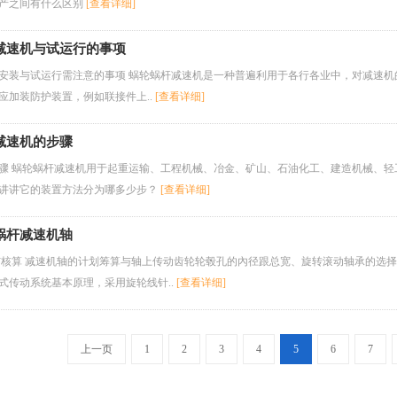
产之间有什么区别
[查看详细]
减速机与试运行的事项
安装与试运行需注意的事项 蜗轮蜗杆减速机是一种普遍利用于各行各业中，对减速机的
应加装防护装置，例如联接件上..
[查看详细]
减速机的步骤
骤 蜗轮蜗杆减速机用于起重运输、工程机械、冶金、矿山、石油化工、建造机械、
讲讲它的装置方法分为哪多少步？
[查看详细]
蜗杆减速机轴
与核算 减速机轴的计划筹算与轴上传动齿轮轮毂孔的內径跟总宽、旋转滚动轴承的选
式传动系统基本原理，采用旋轮线针..
[查看详细]
上一页
1
2
3
4
5
6
7