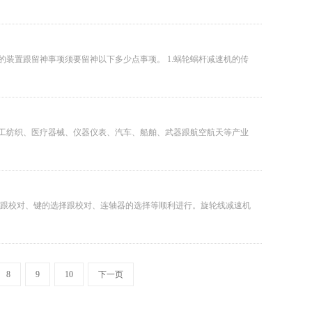
装置跟留神事项须要留神以下多少点事项。 1.蜗轮蜗杆减速机的传
轻工纺织、医疗器械、仪器仪表、汽车、船舶、武器跟航空航天等产业
择跟校对、键的选择跟校对、连轴器的选择等顺利进行。旋轮线减速机
8
9
10
下一页