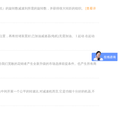
电机）的旋转数减速到所需的旋转数，并获得很大转距的组织。
[查看详
，再将丝堵装置好;已加油减速器(电机)无需加油。 1.起动 在起动
给我们宽敞的花销者产生全新升级的市场选择前提条件。也产生所有商
中间开展一个公平的转速比.对减速机而言,它是功能十分好的机器,不