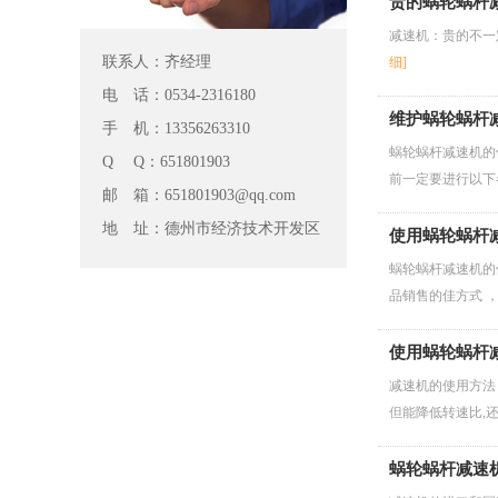
贵的蜗轮蜗杆
减速机：贵的不一
联系人：齐经理
细]
电 话：0534-2316180
维护蜗轮蜗杆
手 机：13356263310
蜗轮蜗杆减速机的
Q Q：651801903
前一定要进行以下
邮 箱：651801903@qq.com
地 址：德州市经济技术开发区
使用蜗轮蜗杆
蜗轮蜗杆减速机的
品销售的佳方式 
使用蜗轮蜗杆
减速机的使用方法
但能降低转速比,
蜗轮蜗杆减速