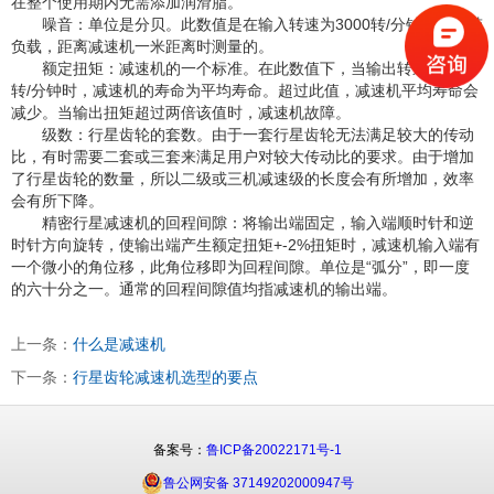
在整个使用期内无需添加润滑脂。
噪音：单位是分贝。此数值是在输入转速为3000转/分钟时，不带
负载，距离减速机一米距离时测量的。
额定扭矩：减速机的一个标准。在此数值下，当输出转速为100
转/分钟时，减速机的寿命为平均寿命。超过此值，减速机平均寿命会
减少。当输出扭矩超过两倍该值时，减速机故障。
级数：行星齿轮的套数。由于一套行星齿轮无法满足较大的传动
比，有时需要二套或三套来满足用户对较大传动比的要求。由于增加
了行星齿轮的数量，所以二级或三机减速级的长度会有所增加，效率
会有所下降。
精密行星减速机的回程间隙：将输出端固定，输入端顺时针和逆
时针方向旋转，使输出端产生额定扭矩+-2%扭矩时，减速机输入端有
一个微小的角位移，此角位移即为回程间隙。单位是“弧分”，即一度
的六十分之一。通常的回程间隙值均指减速机的输出端。
上一条：
什么是减速机
下一条：
行星齿轮减速机选型的要点
备案号：
鲁ICP备20022171号-1
鲁公网安备 37149202000947号