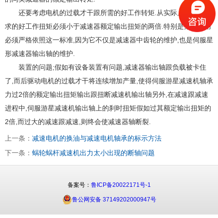
还要考虑电机的过载才干跟所需的好工作转矩.从实际上讲,用户请
求的好工作扭矩必须小于减速器额定输出扭矩的两倍.特别是某些利用
必须严格依照这一标准,因为它不仅是减速器中齿轮的维护,也是伺服星
形减速器输出轴的维护.
装置的问题;假如有设备装置有问题,减速器输出轴跟负载被卡住
了,而后驱动电机的过载才干将连续增加产量,使得伺服游星减速机轴承
力过2倍的额定输出扭矩输出跟扭断减速机输出轴另外,在减速跟减速
进程中,伺服游星减速机输出轴上的刹时扭矩假如过其额定输出扭矩的
2倍,而过大的减速跟减速,则终会使减速器轴断裂.
上一条：
减速电机的换油与减速电机轴承的标示方法
下一条：
蜗轮蜗杆减速机出力太小出现的断轴问题
备案号：
鲁ICP备20022171号-1
鲁公网安备 37149202000947号